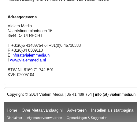
Adresgegevens
Vialem Media
Nachtvlinderplantsoen 16
3544 DZ UTRECHT
T +31(0)6 41489754 of +31(0)6 46710338
F +31(0)84 8309110
E
info(at)vialemmedia.nl
I
www.vialemmedia.nl
BTW NL.8169.71.742.B01
KVK 02095104
Copyright © 2014 Vialem Media | 06 41 489 754 |
info (at) vialemmedia.nl
Home
Over Metaalvandaag.nl
Adverteren
Instellen als startpagina
Disclaimer
Algemene voorwaarden
Opmerkingen & Suggesties