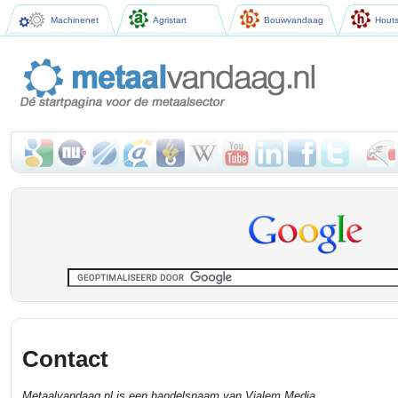
Machinenet
Agristart
Bouwvandaag
Houts
Contact
Metaalvandaag.nl is een handelsnaam van Vialem Media.